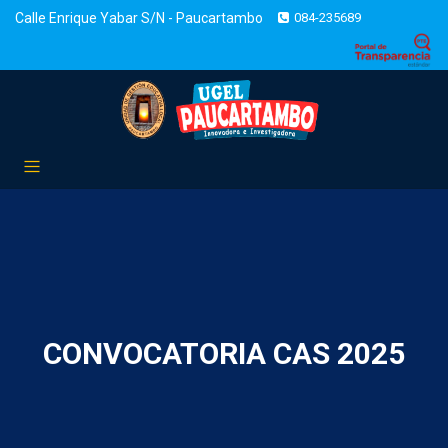
Calle Enrique Yabar S/N - Paucartambo
084-235689
CONVOCATORIA CAS 2025