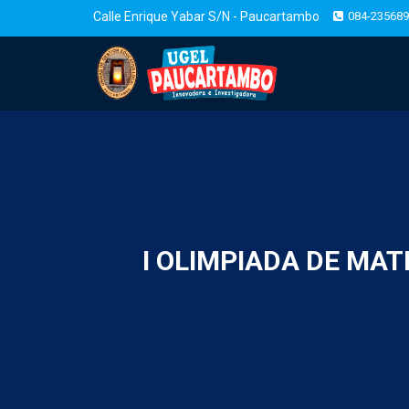
Calle Enrique Yabar S/N - Paucartambo
084-235689
I OLIMPIADA DE MA