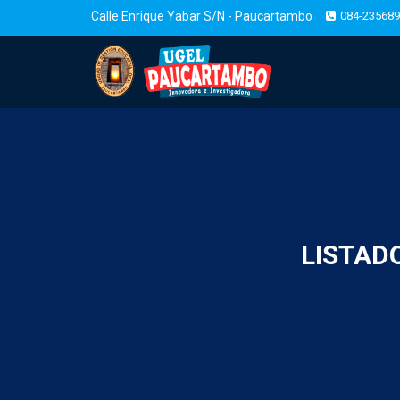
Calle Enrique Yabar S/N - Paucartambo
084-235689
LISTAD