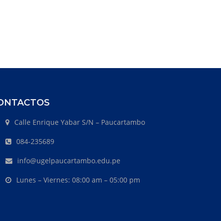
ONTACTOS
Calle Enrique Yabar S/N – Paucartambo
084-235689
info@ugelpaucartambo.edu.pe
Lunes – Viernes: 08:00 am – 05:00 pm