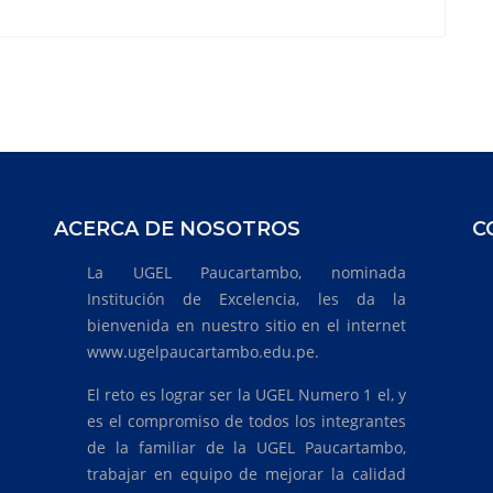
ACERCA DE NOSOTROS
C
La UGEL Paucartambo, nominada
Institución de Excelencia, les da la
bienvenida en nuestro sitio en el internet
www.ugelpaucartambo.edu.pe.
El reto es lograr ser la UGEL Numero 1 el, y
es el compromiso de todos los integrantes
de la familiar de la UGEL Paucartambo,
trabajar en equipo de mejorar la calidad