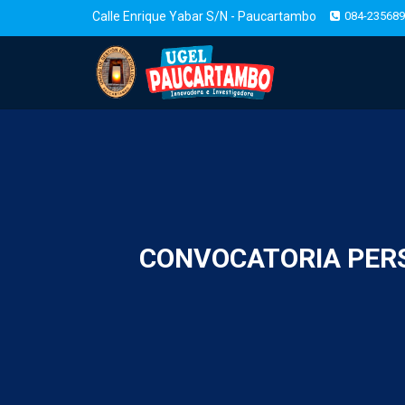
Calle Enrique Yabar S/N - Paucartambo
084-235689
CONVOCATORIA PERS