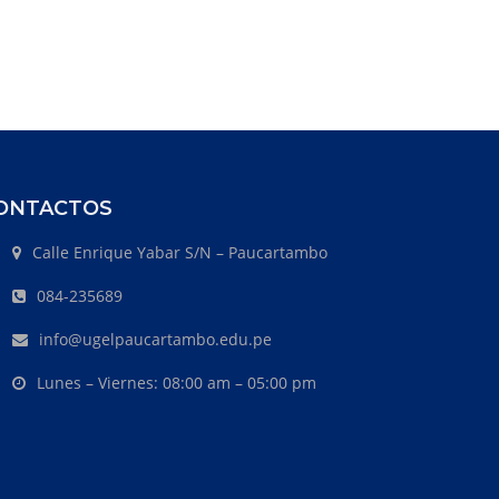
ONTACTOS
Calle Enrique Yabar S/N – Paucartambo
084-235689
info@ugelpaucartambo.edu.pe
Lunes – Viernes: 08:00 am – 05:00 pm