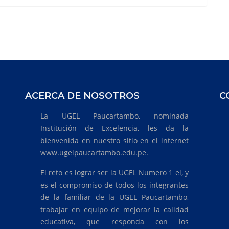
ACERCA DE NOSOTROS
C
La UGEL Paucartambo, nominada
Institución de Excelencia, les da la
bienvenida en nuestro sitio en el internet
www.ugelpaucartambo.edu.pe.
El reto es lograr ser la UGEL Numero 1 el, y
es el compromiso de todos los integrantes
de la familiar de la UGEL Paucartambo,
trabajar en equipo de mejorar la calidad
educativa, que responda con los