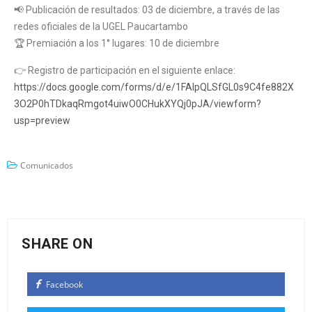
📢 Publicación de resultados: 03 de diciembre, a través de las
redes oficiales de la UGEL Paucartambo
🏆 Premiación a los 1° lugares: 10 de diciembre
👉 Registro de participación en el siguiente enlace:
https://docs.google.com/forms/d/e/1FAIpQLSfGL0s9C4fe882X
3O2P0hTDkaqRmgot4uiwO0CHukXYQj0pJA/viewform?
usp=preview
Comunicados
SHARE ON
Facebook