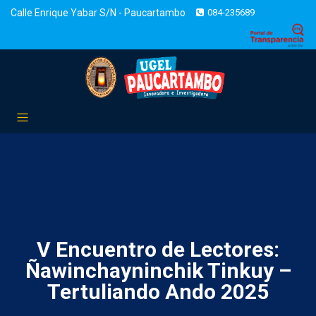
Calle Enrique Yabar S/N - Paucartambo
084-235689
V Encuentro de Lectores:
Ñawinchayninchik Tinkuy –
Tertuliando Ando 2025