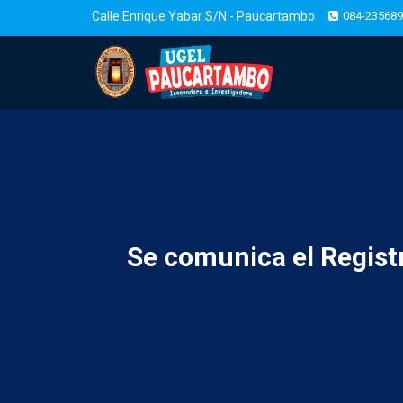
Calle Enrique Yabar S/N - Paucartambo
084-235689
Se comunica el Regist