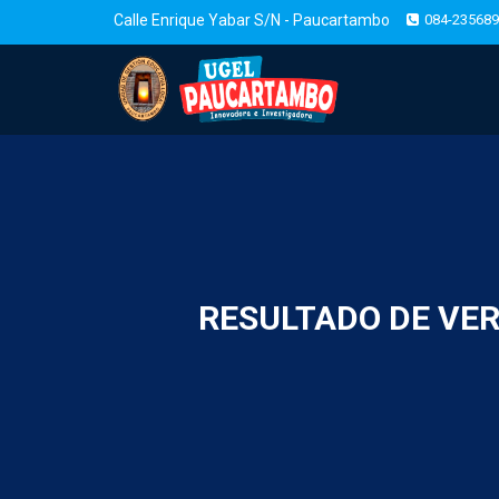
Calle Enrique Yabar S/N - Paucartambo
084-235689
RESULTADO DE VER