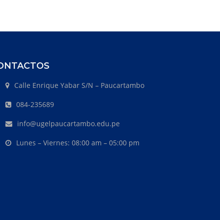
ONTACTOS
Calle Enrique Yabar S/N – Paucartambo
084-235689
info@ugelpaucartambo.edu.pe
Lunes – Viernes: 08:00 am – 05:00 pm