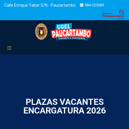
Calle Enrique Yabar S/N - Paucartambo
084-235689
PLAZAS VACANTES
ENCARGATURA 2026