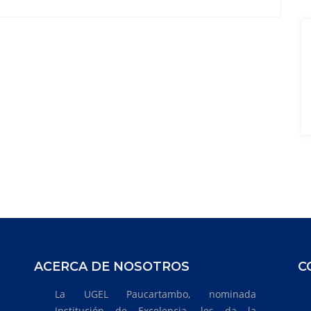
ACERCA DE NOSOTROS
C
La UGEL Paucartambo, nominada
Institución de Excelencia, les da la