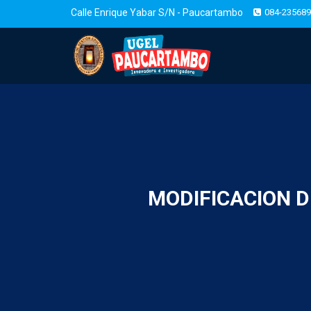
Calle Enrique Yabar S/N - Paucartambo
084-235689
MODIFICACION 