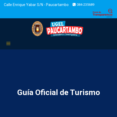
Calle Enrique Yabar S/N - Paucartambo
084-235689
Guía Oficial de Turismo