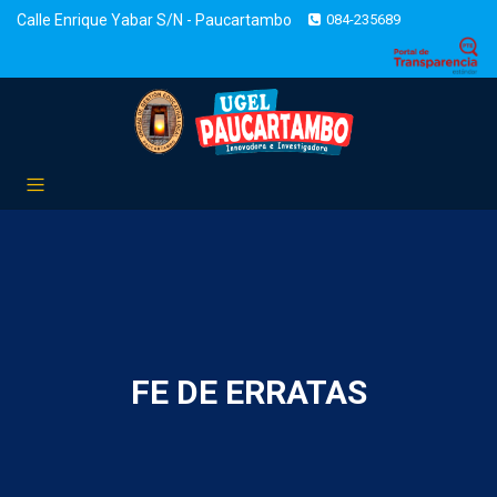
Calle Enrique Yabar S/N - Paucartambo
084-235689
FE DE ERRATAS