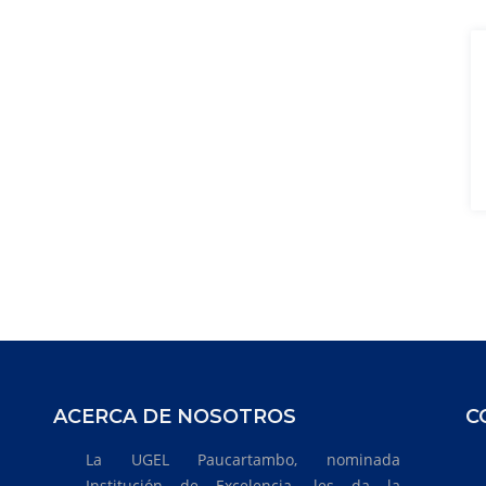
ACERCA DE NOSOTROS
C
La UGEL Paucartambo, nominada
Institución de Excelencia, les da la