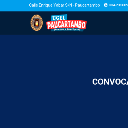
Calle Enrique Yabar S/N - Paucartambo
084-235689
CONVOCA