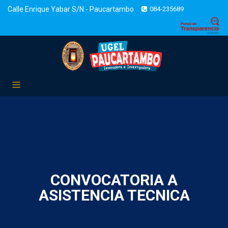
Calle Enrique Yabar S/N - Paucartambo
084-235689
CONVOCATORIA A
ASISTENCIA TECNICA