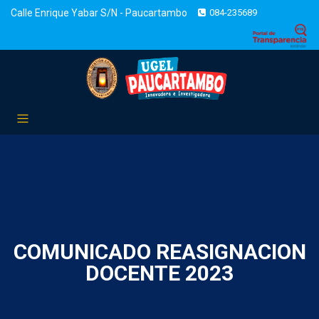
Calle Enrique Yabar S/N - Paucartambo
084-235689
COMUNICADO REASIGNACION
DOCENTE 2023