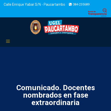
Calle Enrique Yabar S/N - Paucartambo
084-235689
Comunicado. Docentes
nombrados en fase
extraordinaria