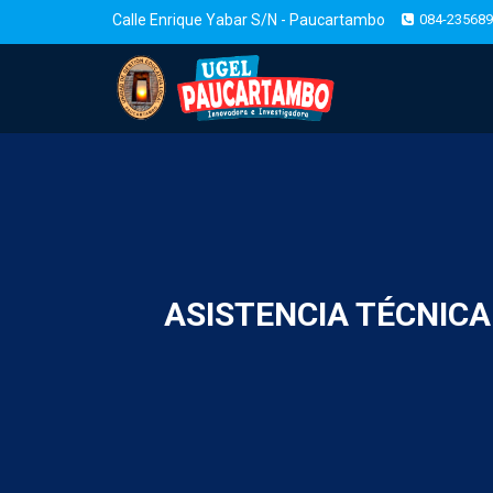
Calle Enrique Yabar S/N - Paucartambo
084-235689
ASISTENCIA TÉCNICA