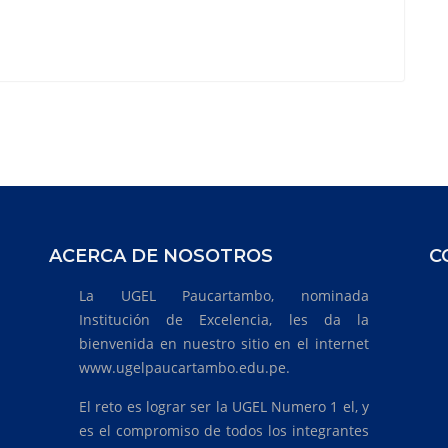
ACERCA DE NOSOTROS
C
La UGEL Paucartambo, nominada
Institución de Excelencia, les da la
bienvenida en nuestro sitio en el internet
www.ugelpaucartambo.edu.pe.
El reto es lograr ser la UGEL Numero 1 el, y
es el compromiso de todos los integrantes