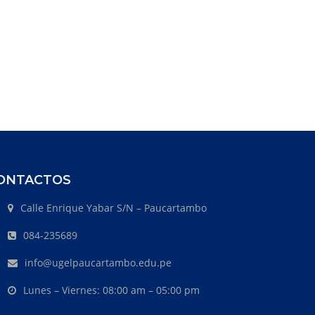
ONTACTOS
Calle Enrique Yabar S/N – Paucartambo
084-235689
info@ugelpaucartambo.edu.pe
Lunes – Viernes: 08:00 am – 05:00 pm