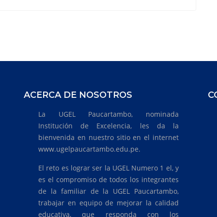
ACERCA DE NOSOTROS
C
La UGEL Paucartambo, nominada
Institución de Excelencia, les da la
bienvenida en nuestro sitio en el internet
www.ugelpaucartambo.edu.pe.
El reto es lograr ser la UGEL Numero 1 el, y
es el compromiso de todos los integrantes
de la familiar de la UGEL Paucartambo,
trabajar en equipo de mejorar la calidad
educativa, que responda con los