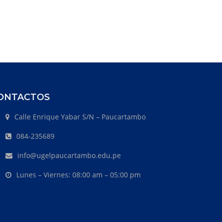
ONTACTOS
Calle Enrique Yabar S/N – Paucartambo
084-235689
info@ugelpaucartambo.edu.pe
Lunes – Viernes: 08:00 am – 05:00 pm