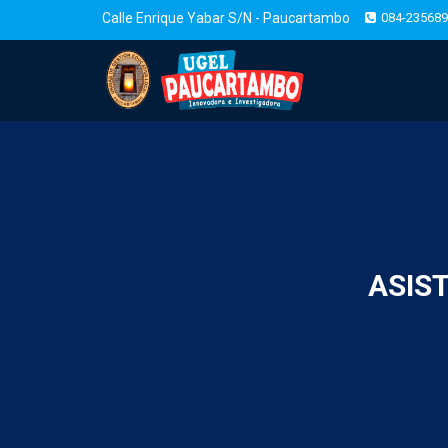
Calle Enrique Yabar S/N - Paucartambo
084-235689
ASIS